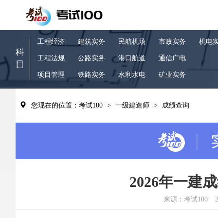
工程经济
建筑实务
民航机场
市政实务
机电
科
工程法规
公路实务
港口航道
通信广电
目
项目管理
铁路实务
水利水电
矿业实务
您现在的位置：考试100
>
一级建造师
>
成绩查询
2026年一
来源：考试100
2