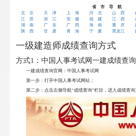
省 市 导 航
北 京
天 津
上 海
河 北
山 西
江 苏
浙 江
安 徽
福 建
江 西
湖 南
广 东
广 西
海 南
重 庆
陕 西
甘 肃
青 海
宁 夏
黑龙江
一级建造师成绩查询方式
方式1：中国人事考试网一建成绩查
一建成绩查询官网：中国人事考试网
第一步：打开中国人事考试网站；
第二步：点击左侧导航“成绩查询”栏目，进入成绩查询