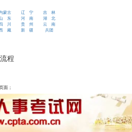
内蒙古
辽 宁
吉 林
山 东
河 南
湖 北
四 川
贵 州
云 南
西 藏
新 疆
兵团
询流程
页面；