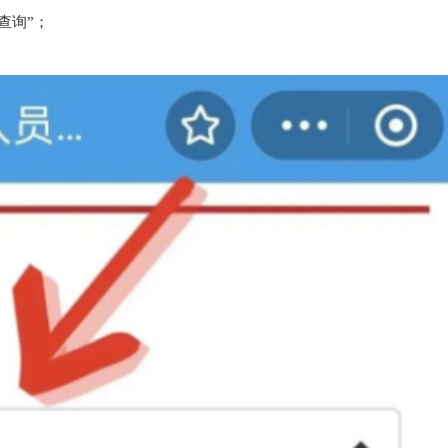
查询”；
；