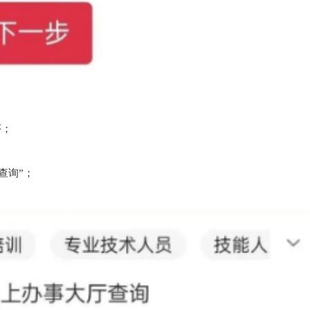
序；
查询”；
；