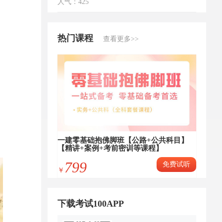
人气：425
热门课程
查看更多>>
一建零基础抱佛脚班【公路+公共科目】
【精讲+案例+考前密训等课程】
799
免费试听
￥
下载考试100APP