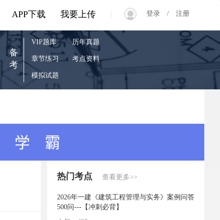
|
APP下载
我要上传
登录
/
注册
VIP题库
历年真题
备
章节练习
考点资料
考
模拟试题
热门考点
查看更多>>
2026年一建《建筑工程管理与实务》案例问答
500问---【冲刺必背】