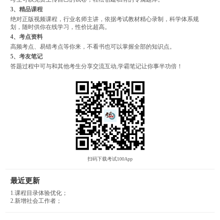
3、精品课程
绝对正版视频课程，行业名师主讲，依据考试教材精心录制，科学体系规
划，随时供你在线学习，性价比超高。
4、考点资料
高频考点、易错考点等你来，不看书也可以掌握全部的知识点。
5、考友笔记
答题过程中可与和其他考生分享交流互动,学霸笔记让你事半功倍！
扫码下载考试100App
最近更新
1.课程目录体验优化；
2.新增社会工作者；