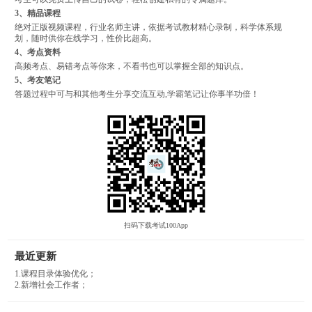
3、精品课程
绝对正版视频课程，行业名师主讲，依据考试教材精心录制，科学体系规
划，随时供你在线学习，性价比超高。
4、考点资料
高频考点、易错考点等你来，不看书也可以掌握全部的知识点。
5、考友笔记
答题过程中可与和其他考生分享交流互动,学霸笔记让你事半功倍！
扫码下载考试100App
最近更新
1.课程目录体验优化；
2.新增社会工作者；