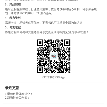
3、精品课程
绝对正版视频课程，行业名师主讲，依据考试教材精心录制，科学体系规
划，随时供你在线学习，性价比超高。
4、考点资料
高频考点、易错考点等你来，不看书也可以掌握全部的知识点。
5、考友笔记
答题过程中可与和其他考生分享交流互动,学霸笔记让你事半功倍！
扫码下载考试100App
最近更新
1.课程目录体验优化；
2.新增社会工作者；