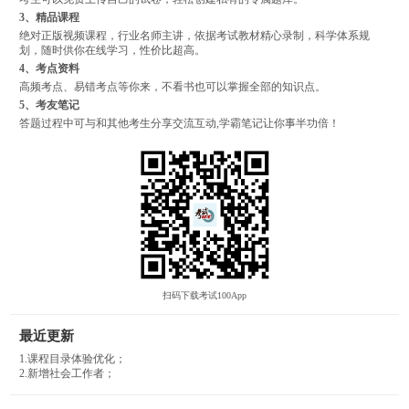
3、精品课程
绝对正版视频课程，行业名师主讲，依据考试教材精心录制，科学体系规
划，随时供你在线学习，性价比超高。
4、考点资料
高频考点、易错考点等你来，不看书也可以掌握全部的知识点。
5、考友笔记
答题过程中可与和其他考生分享交流互动,学霸笔记让你事半功倍！
扫码下载考试100App
最近更新
1.课程目录体验优化；
2.新增社会工作者；