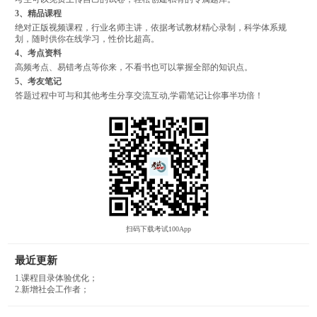
3、精品课程
绝对正版视频课程，行业名师主讲，依据考试教材精心录制，科学体系规
划，随时供你在线学习，性价比超高。
4、考点资料
高频考点、易错考点等你来，不看书也可以掌握全部的知识点。
5、考友笔记
答题过程中可与和其他考生分享交流互动,学霸笔记让你事半功倍！
扫码下载考试100App
最近更新
1.课程目录体验优化；
2.新增社会工作者；