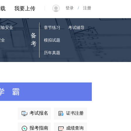
|
下载
我要上传
登录
/
注册
运输安全
章节练习
考试辅导
备
安全
模拟试题
考
历年真题
考试报名
证书注册
报考指南
成绩查询