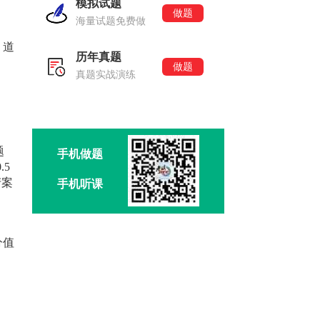
模拟试题
做题
海量试题免费做
、道
历年真题
做题
真题实战演练
题
手机做题
.5
产案
手机听课
分值