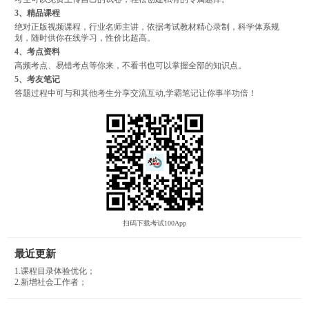
3、精品课程
绝对正版视频课程，行业名师主讲，依据考试教材精心录制，科学体系规
划，随时供你在线学习，性价比超高。
4、考点资料
高频考点、易错考点等你来，不看书也可以掌握全部的知识点。
5、考友笔记
答题过程中可与和其他考生分享交流互动,学霸笔记让你事半功倍！
扫码下载考试100App
最近更新
1.课程目录体验优化；
2.新增社会工作者；